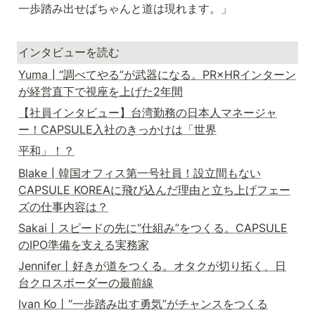
一歩踏み出せばちゃんと道は現れます。」
インタビューを読む
Yuma┃“調べてやる”が武器になる。PR×HRインターン
が経営直下で視座を上げた2年間
【社員インタビュー】台湾勤務の日本人マネージャ
ー！CAPSULE入社のきっかけは「世界
平和」！？
Blake┃韓国オフィス第一号社員！設立間もない
CAPSULE KOREAに飛び込んだ理由と立ち上げフェー
ズの仕事内容は？
Sakai丨スピードの先に“仕組み”をつくる。CAPSULE
のIPO準備を支える実務家
Jennifer丨好きが道をつくる。オタクが切り拓く、日
台クロスボーダーの最前線
Ivan Ko丨“一歩踏み出す勇気”がチャンスをつくる