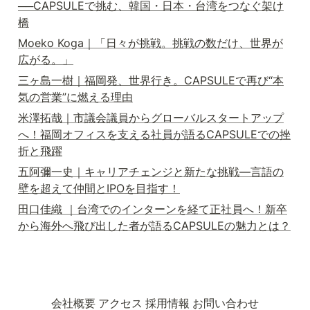
──CAPSULEで挑む、韓国・日本・台湾をつなぐ架け
橋
Moeko Koga｜「日々が挑戦。挑戦の数だけ、世界が
広がる。」
三ヶ島一樹｜福岡発、世界行き。CAPSULEで再び“本
気の営業”に燃える理由
米澤拓哉｜市議会議員からグローバルスタートアップ
へ！福岡オフィスを支える社員が語るCAPSULEでの挫
折と飛躍
五阿彌一史｜キャリアチェンジと新たな挑戦―言語の
壁を超えて仲間とIPOを目指す！
田口佳織 ｜台湾でのインターンを経て正社員へ！新卒
から海外へ飛び出した者が語るCAPSULEの魅力とは？
会社概要
アクセス
採用情報
お問い合わせ