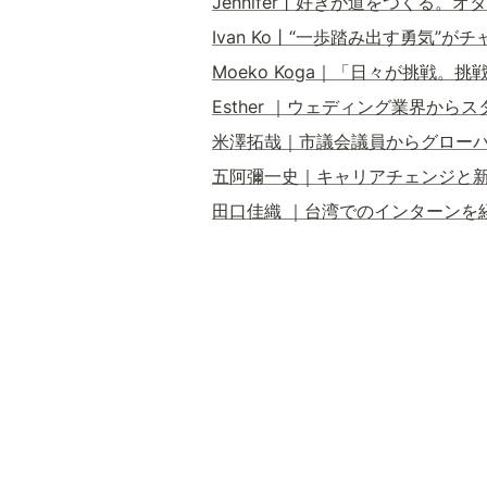
Jennifer丨好きが道をつくる
Ivan Ko丨“一歩踏み出す勇気”
Moeko Koga｜「日々が挑戦。
Esther ｜ウェディング業界か
米澤拓哉｜市議会議員からグローバ
五阿彌一史｜キャリアチェンジと新
田口佳織 ｜台湾でのインターンを