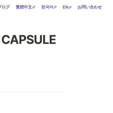
ブログ
繁體中文⬀
한국어⬀
お問い合わせ
EN⬀
APSULE
由