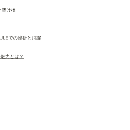
ぐ架け橋
ULEでの挫折と飛躍
の魅力とは？