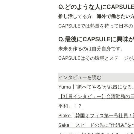
Q.どのような人にCAPSU
推し活
してる方、
海外で働きたい
CAPSULEでは熱量を持って日
Q.最後にCAPSULEに興
未来を作るのは自分自身です。
CAPSULEはその環境とステージ
インタビューを読む
Yuma┃“調べてやる”が武器にな
【社員インタビュー】台湾勤務の日
平和」！？
Blake┃韓国オフィス第一号社員
Sakai丨スピードの先に“仕組み”を