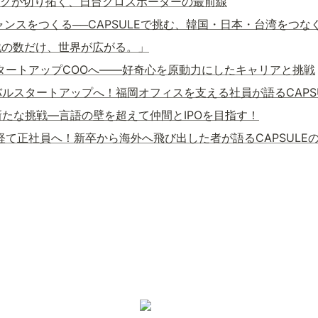
。オタクが切り拓く、日台クロスボーダーの最前線
がチャンスをつくる──CAPSULEで挑む、韓国・日本・台湾をつな
挑戦の数だけ、世界が広がる。」
らスタートアップCOOへ——好奇心を原動力にしたキャリアと挑戦
ルスタートアップへ！福岡オフィスを支える社員が語るCAPS
たな挑戦―言語の壁を超えて仲間とIPOを目指す！
経て正社員へ！新卒から海外へ飛び出した者が語るCAPSULE