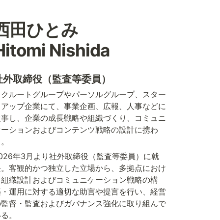
西田ひとみ

Hitomi Nishida
社外取締役（監査等委員）
リクルートグループやパーソルグループ、スター
トアップ企業にて、事業企画、広報、人事などに
従事し、企業の成長戦略や組織づくり、コミュニ
ケーションおよびコンテンツ戦略の設計に携わ
る。
2026年3月より社外取締役（監査等委員）に就
任。客観的かつ独立した立場から、多拠点におけ
る組織設計およびコミュニケーション戦略の構
築・運用に対する適切な助言や提言を行い、経営
の監督・監査およびガバナンス強化に取り組んで
いる。