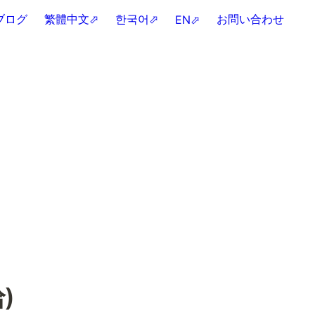
ブログ
繁體中文⬀
한국어⬀
お問い合わせ
EN⬀

