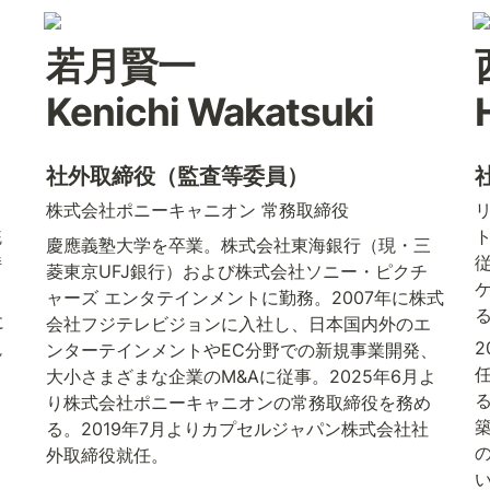
若月賢一 

Kenichi Wakatsuki
社外取締役（監査等委員）
コ
株式会社ポニーキャニオン 常務取締役
統
慶應義塾大学を卒業。株式会社東海銀行（現・三
持
菱東京UFJ銀行）および株式会社ソニー・ピクチ
ャーズ エンタテインメントに勤務。2007年に株式
に
会社フジテレビジョンに入社し、日本国内外のエ
視
ンターテインメントやEC分野での新規事業開発、
大小さまざまな企業のM&Aに従事。2025年6月よ
り株式会社ポニーキャニオンの常務取締役を務め
る。2019年7月よりカプセルジャパン株式会社社
外取締役就任。