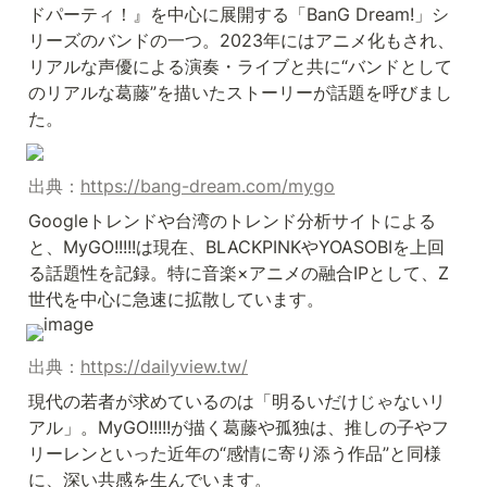
ドパーティ！』を中心に展開する「BanG Dream!」シ
リーズのバンドの一つ。2023年にはアニメ化もされ、
リアルな声優による演奏・ライブと共に“バンドとして
のリアルな葛藤”を描いたストーリーが話題を呼びまし
た。
出典：
https://bang-dream.com/mygo
Googleトレンドや台湾のトレンド分析サイトによる
と、MyGO!!!!!は現在、BLACKPINKやYOASOBIを上回
る話題性を記録。特に音楽×アニメの融合IPとして、Z
世代を中心に急速に拡散しています。
出典：
https://dailyview.tw/
現代の若者が求めているのは「明るいだけじゃないリ
アル」。MyGO!!!!!が描く葛藤や孤独は、推しの子やフ
リーレンといった近年の“感情に寄り添う作品”と同様
に、深い共感を生んでいます。