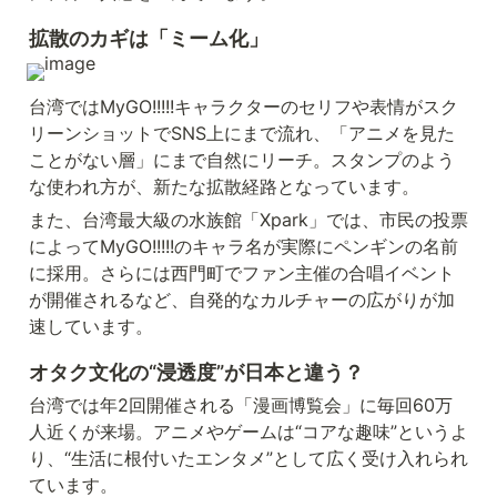
拡散のカギは「ミーム化」
台湾ではMyGO!!!!!キャラクターのセリフや表情がスク
リーンショットでSNS上にまで流れ、「アニメを見た
ことがない層」にまで自然にリーチ。スタンプのよう
な使われ方が、新たな拡散経路となっています。
また、台湾最大級の水族館「Xpark」では、市民の投票
によってMyGO!!!!!のキャラ名が実際にペンギンの名前
に採用。さらには西門町でファン主催の合唱イベント
が開催されるなど、自発的なカルチャーの広がりが加
速しています。
オタク文化の“浸透度”が日本と違う？
台湾では年2回開催される「漫画博覧会」に毎回60万
人近くが来場。アニメやゲームは“コアな趣味”というよ
り、“生活に根付いたエンタメ”として広く受け入れられ
ています。