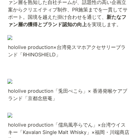
ァン層を熟知した自社チームが、話題性の高い企画立
案からクリエイティブ制作、PR施策までを一貫してサ
ポート。国境を越えた掛け合わせを通じて、
新たなフ
ァン層の獲得とブランド認知の向上
を実現します。
hololive production×台湾発スマホアクセサリーブラ
ンド「RHINOSHIELD」
hololive production「兎田ぺこら」× 香港発喉ケアブ
ランド「京都念慈菴」 
hololive production「儒烏風亭らでん」×台湾ウイス
キー「Kavalan Single Malt Whisky」×福岡・川端商店