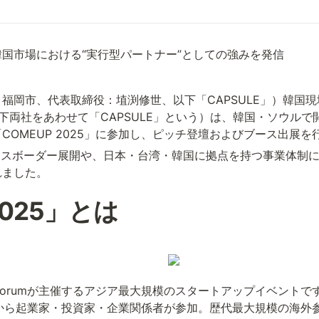
国市場における“実行型パートナー”としての強みを発信
市、代表取締役：埴渕修世、以下「CAPSULE」）韓国現地法人で
以下両社をあわせて「CAPSULE」という）は、韓国・ソウル
OMEUP 2025」に参加し、ピッチ登壇およびブース出展を
ロスボーダー展開や、日本・台湾・韓国に拠点を持つ事業体制
れました。
2025」とは
up Forumが主催するアジア最大規模のスタートアップイベントです。 2
6カ国から起業家・投資家・企業関係者が参加。歴代最大規模の海