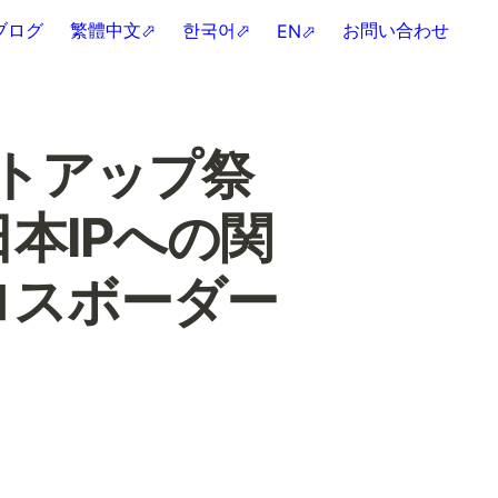
ブログ
繁體中文⬀
한국어⬀
お問い合わせ
EN⬀
ートアップ祭
日本IPへの関
ロスボーダー