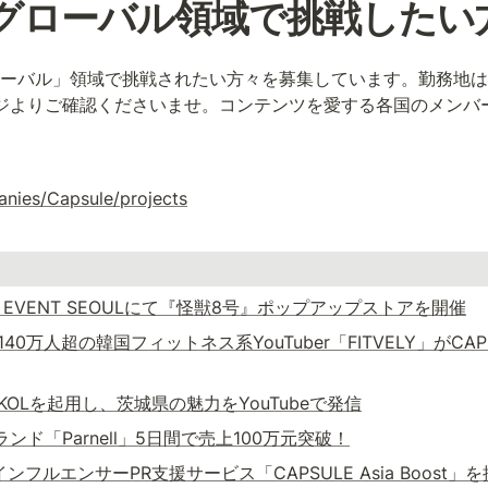
x グローバル領域で挑戦したい
x グローバル」領域で挑戦されたい方々を募集しています。勤務
集ページよりご確認くださいませ。コンテンツを愛する各国のメン
nies/Capsule/projects
U-EN EVENT SEOULにて『怪獣8号』ポップアップストアを開催
0万人超の韓国フィットネス系YouTuber「FITVELY」がC
OLを起用し、茨城県の魅力をYouTubeで発信
ブランド「Parnell」5日間で売上100万元突破！
ルエンサーPR支援サービス「CAPSULE Asia Boost」