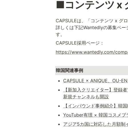
■コンテンツ 
CAPSULEは、「コンテンツ 
詳しくは下記Wantedlyの募
す。
CAPSULE採用ページ：
https://www.wantedly.com/compa
韓国関連事例
CAPSULE × ANIQUE、O
【新加入クリエイター】登録者14
新規チャンネルも開設
【インバウンド事例紹介】韓国K
YouTuber有璟 × 韓国コスメ
アジア5カ国に対応した月額制インフ