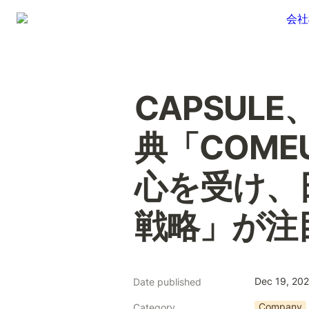
会社
CAPSU
典「COME
心を受け、
戦略」が注
Dec 19, 20
Date published
Company
Category